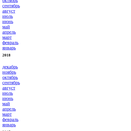
октябрь
сентябрь
август
июль
июнь
май
апрель
март
февраль
январь
2018
декабрь
ноябрь
октябрь
сентябрь
август
июль
июнь
май
апрель
март
февраль
январь