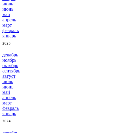
июль
июнь
май
апрель
март
февраль
январь
2025
декабрь
ноябрь
октябрь
сентябрь
август
июль
июнь
май
апрель
март
февраль
январь
2024
декабрь