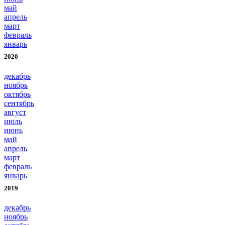
май
апрель
март
февраль
январь
2020
декабрь
ноябрь
октябрь
сентябрь
август
июль
июнь
май
апрель
март
февраль
январь
2019
декабрь
ноябрь