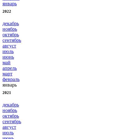
январь
2022
декабрь
ноябрь
октябрь
сентябрь
август
июль
июнь
май
апрель
март
февраль
январь
2021
декабрь
ноябрь
октябрь
сентябрь
август
июль
июнь