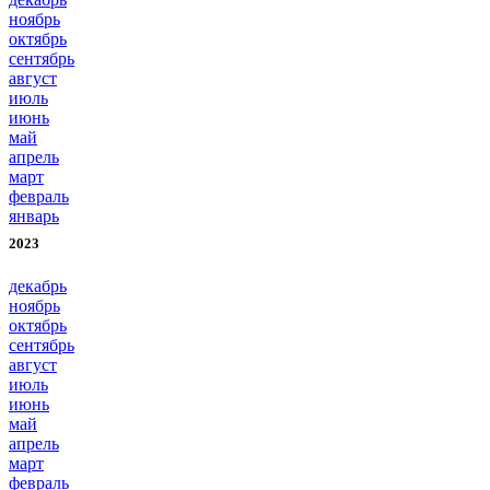
ноябрь
октябрь
сентябрь
август
июль
июнь
май
апрель
март
февраль
январь
2023
декабрь
ноябрь
октябрь
сентябрь
август
июль
июнь
май
апрель
март
февраль