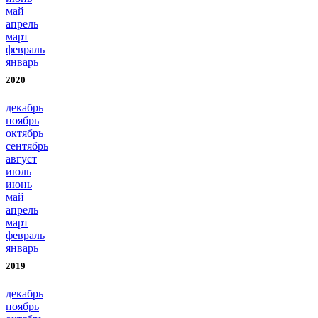
май
апрель
март
февраль
январь
2020
декабрь
ноябрь
октябрь
сентябрь
август
июль
июнь
май
апрель
март
февраль
январь
2019
декабрь
ноябрь