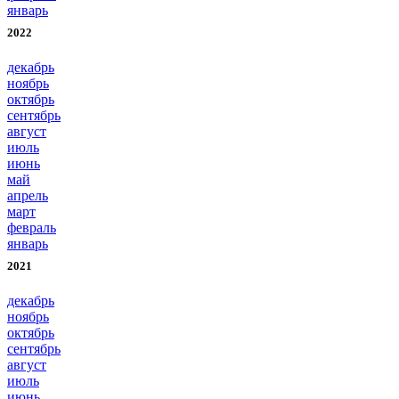
январь
2022
декабрь
ноябрь
октябрь
сентябрь
август
июль
июнь
май
апрель
март
февраль
январь
2021
декабрь
ноябрь
октябрь
сентябрь
август
июль
июнь