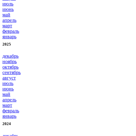
июль
июнь
май
апрель
март
февраль
январь
2025
декабрь
ноябрь
октябрь
сентябрь
август
июль
июнь
май
апрель
март
февраль
январь
2024
декабрь