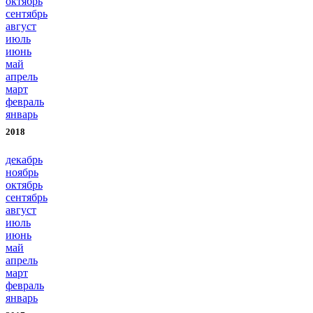
октябрь
сентябрь
август
июль
июнь
май
апрель
март
февраль
январь
2018
декабрь
ноябрь
октябрь
сентябрь
август
июль
июнь
май
апрель
март
февраль
январь