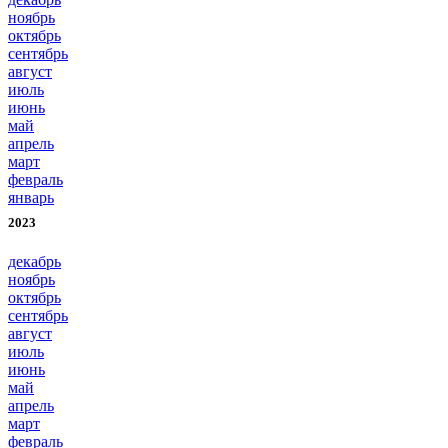
ноябрь
октябрь
сентябрь
август
июль
июнь
май
апрель
март
февраль
январь
2023
декабрь
ноябрь
октябрь
сентябрь
август
июль
июнь
май
апрель
март
февраль