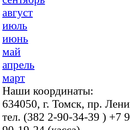
август
июль
июнь
май
апрель
март
Наши координаты:
634050
, г.
Томск
,
пр. Лени
тел.
(382 2-90-34-39 ) +7 
90-19-24 (касса)