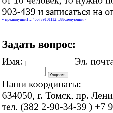
от 10 человек, то нужно 
903-439 и записаться на о
« предыдущая
1
…
4
5
6
7
8
9
10
11
12
…
88
следующая »
Задать вопрос:
Имя:
Эл. почта
Наши координаты:
634050
, г.
Томск
,
пр. Лени
тел.
(382 2-90-34-39 ) +7 