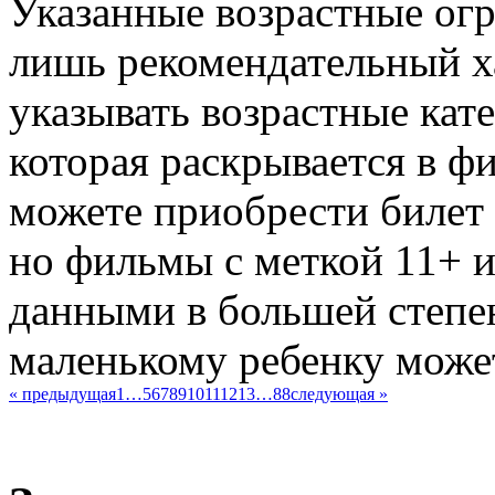
Указанные возрастные огр
лишь рекомендательный х
указывать возрастные кате
которая раскрывается в фи
можете приобрести билет 
но фильмы с меткой 11+
данными в большей степе
маленькому ребенку может
« предыдущая
1
…
5
6
7
8
9
10
11
12
13
…
88
следующая »