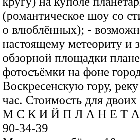
кругу) на куполе планета
(романтическое шоу со ст
о влюблённых); - возможн
настоящему метеориту и з
обзорной площадки плане
фотосъёмки на фоне город
Воскресенскую гору, реку
час. Стоимость для двоих
М С К И Й П Л А Н Е Т А 
90-34-39