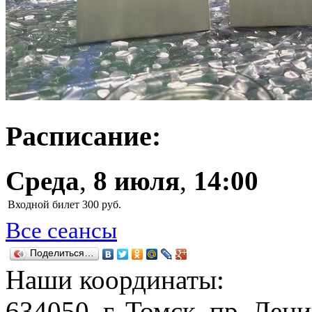
Расписание:
Среда
,
8 июля
,
14:00
Входной билет
300 руб.
Все сеансы
Поделиться…
Наши координаты:
634050
, г.
Томск
,
пр. Лени