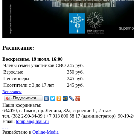
Расписание:
Воскресенье
,
19 июля
,
16:00
Члены семей участников СВО
245 руб.
Взрослые
350 руб.
Пенсионеры
245 руб.
Посетители с 3 до 17 лет
245 руб.
Все сеансы
Поделиться…
Наши координаты:
634050
, г.
Томск
,
пр. Ленина, 82а, строение 1
,
2 этаж
тел.
(382 2-90-34-39 ) +7 913 800 58 17 (администратор)
, 90-19-2
Email:
tomplan@mail.ru
Разработано в
Online-Media