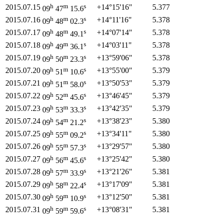
h
m
s
2015.07.15
+14°
15'
16"
5.377
09
47
15.6
h
m
s
2015.07.16
+14°
11'
16"
5.378
09
48
02.3
h
m
s
2015.07.17
+14°
07'
14"
5.378
09
48
49.1
h
m
s
2015.07.18
+14°
03'
11"
5.378
09
49
36.1
h
m
s
2015.07.19
+13°
59'
06"
5.378
09
50
23.3
h
m
s
2015.07.20
+13°
55'
00"
5.379
09
51
10.6
h
m
s
2015.07.21
+13°
50'
53"
5.379
09
51
58.0
h
m
s
2015.07.22
+13°
46'
45"
5.379
09
52
45.6
h
m
s
2015.07.23
+13°
42'
35"
5.379
09
53
33.3
h
m
s
2015.07.24
+13°
38'
23"
5.380
09
54
21.2
h
m
s
2015.07.25
+13°
34'
11"
5.380
09
55
09.2
h
m
s
2015.07.26
+13°
29'
57"
5.380
09
55
57.3
h
m
s
2015.07.27
+13°
25'
42"
5.380
09
56
45.6
h
m
s
2015.07.28
+13°
21'
26"
5.381
09
57
33.9
h
m
s
2015.07.29
+13°
17'
09"
5.381
09
58
22.4
h
m
s
2015.07.30
+13°
12'
50"
5.381
09
59
10.9
h
m
s
2015.07.31
+13°
08'
31"
5.381
09
59
59.6