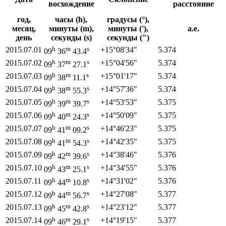
восхождение
расстояние
год,
часы (h),
градусы (°),
месяц,
минуты (m),
минуты ('),
а.е.
день
секунды (s)
секунды (")
h
m
s
2015.07.01
+15°
08'
34"
5.374
09
36
43.4
h
m
s
2015.07.02
+15°
04'
56"
5.374
09
37
27.1
h
m
s
2015.07.03
+15°
01'
17"
5.374
09
38
11.1
h
m
s
2015.07.04
+14°
57'
36"
5.374
09
38
55.3
h
m
s
2015.07.05
+14°
53'
53"
5.375
09
39
39.7
h
m
s
2015.07.06
+14°
50'
09"
5.375
09
40
24.3
h
m
s
2015.07.07
+14°
46'
23"
5.375
09
41
09.2
h
m
s
2015.07.08
+14°
42'
35"
5.375
09
41
54.3
h
m
s
2015.07.09
+14°
38'
46"
5.376
09
42
39.6
h
m
s
2015.07.10
+14°
34'
55"
5.376
09
43
25.1
h
m
s
2015.07.11
+14°
31'
02"
5.376
09
44
10.8
h
m
s
2015.07.12
+14°
27'
08"
5.377
09
44
56.7
h
m
s
2015.07.13
+14°
23'
12"
5.377
09
45
42.8
h
m
s
2015.07.14
+14°
19'
15"
5.377
09
46
29.1