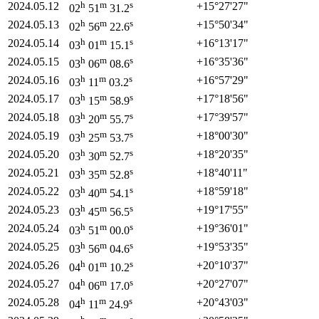
h
m
s
2024.05.12
+15°
27'
27"
02
51
31.2
h
m
s
2024.05.13
+15°
50'
34"
02
56
22.6
h
m
s
2024.05.14
+16°
13'
17"
03
01
15.1
h
m
s
2024.05.15
+16°
35'
36"
03
06
08.6
h
m
s
2024.05.16
+16°
57'
29"
03
11
03.2
h
m
s
2024.05.17
+17°
18'
56"
03
15
58.9
h
m
s
2024.05.18
+17°
39'
57"
03
20
55.7
h
m
s
2024.05.19
+18°
00'
30"
03
25
53.7
h
m
s
2024.05.20
+18°
20'
35"
03
30
52.7
h
m
s
2024.05.21
+18°
40'
11"
03
35
52.8
h
m
s
2024.05.22
+18°
59'
18"
03
40
54.1
h
m
s
2024.05.23
+19°
17'
55"
03
45
56.5
h
m
s
2024.05.24
+19°
36'
01"
03
51
00.0
h
m
s
2024.05.25
+19°
53'
35"
03
56
04.6
h
m
s
2024.05.26
+20°
10'
37"
04
01
10.2
h
m
s
2024.05.27
+20°
27'
07"
04
06
17.0
h
m
s
2024.05.28
+20°
43'
03"
04
11
24.9
h
m
s