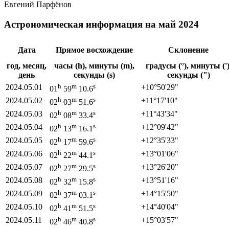
Евгений Парфёнов
Астрономическая информация на май 2024
Дата
Прямое восхождение
Склонение
год, месяц,
часы (h), минуты (m),
градусы (°), минуты (')
день
секунды (s)
секунды (")
h
m
s
2024.05.01
+10°
50'
29"
01
59
10.6
h
m
s
2024.05.02
+11°
17'
10"
02
03
51.6
h
m
s
2024.05.03
+11°
43'
34"
02
08
33.4
h
m
s
2024.05.04
+12°
09'
42"
02
13
16.1
h
m
s
2024.05.05
+12°
35'
33"
02
17
59.6
h
m
s
2024.05.06
+13°
01'
06"
02
22
44.1
h
m
s
2024.05.07
+13°
26'
20"
02
27
29.5
h
m
s
2024.05.08
+13°
51'
16"
02
32
15.8
h
m
s
2024.05.09
+14°
15'
50"
02
37
03.1
h
m
s
2024.05.10
+14°
40'
04"
02
41
51.5
h
m
s
2024.05.11
+15°
03'
57"
02
46
40.8