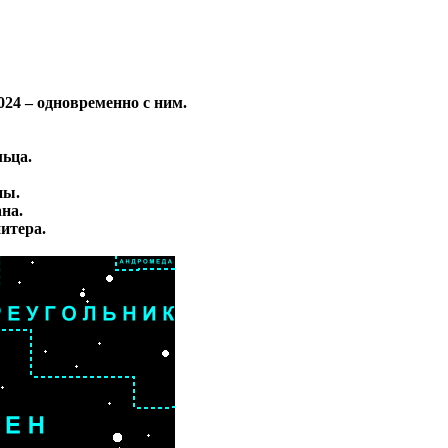
2024 – одновременно с ним.
льца.
ны.
на.
итера.