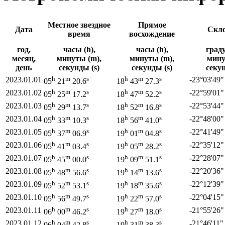
Местное звездное
Прямое
Дата
Скло
время
восхождение
год,
часы (h),
часы (h),
граду
месяц,
минуты (m),
минуты (m),
мину
день
секунды (s)
секунды (s)
секу
h
m
s
h
m
s
2023.01.01
-23°
03'
49"
05
21
20.6
18
43
27.3
h
m
s
h
m
s
2023.01.02
-22°
59'
01"
05
25
17.2
18
47
52.2
h
m
s
h
m
s
2023.01.03
-22°
53'
44"
05
29
13.7
18
52
16.8
h
m
s
h
m
s
2023.01.04
-22°
48'
00"
05
33
10.3
18
56
41.0
h
m
s
h
m
s
2023.01.05
-22°
41'
49"
05
37
06.9
19
01
04.8
h
m
s
h
m
s
2023.01.06
-22°
35'
12"
05
41
03.4
19
05
28.2
h
m
s
h
m
s
2023.01.07
-22°
28'
07"
05
45
00.0
19
09
51.1
h
m
s
h
m
s
2023.01.08
-22°
20'
36"
05
48
56.6
19
14
13.6
h
m
s
h
m
s
2023.01.09
-22°
12'
39"
05
52
53.1
19
18
35.6
h
m
s
h
m
s
2023.01.10
-22°
04'
15"
05
56
49.7
19
22
57.0
h
m
s
h
m
s
2023.01.11
-21°
55'
26"
06
00
46.2
19
27
18.0
h
m
s
h
m
s
2023.01.12
-21°
46'
11"
06
04
42.8
19
31
38.3