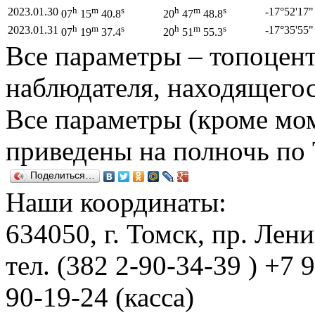
h
m
s
h
m
s
2023.01.30
-17°
52'
17"
07
15
40.8
20
47
48.8
h
m
s
h
m
s
2023.01.31
-17°
35'
55"
07
19
37.4
20
51
55.3
Все параметры – топоцент
наблюдателя, находящегос
Все параметры (кроме мом
приведены на полночь по
Поделиться…
Наши координаты:
634050
, г.
Томск
,
пр. Лени
тел.
(382 2-90-34-39 ) +7 
90-19-24 (касса)