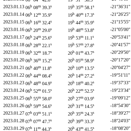
h
m
s
h
m
s
2023.01.13
-21°
36'
31"
06
08
39.3
19
35
58.1
h
m
s
h
m
s
2023.01.14
-21°
26'
25"
06
12
35.9
19
40
17.3
h
m
s
h
m
s
2023.01.15
-21°
15'
55"
06
16
32.4
19
44
35.9
h
m
s
h
m
s
2023.01.16
-21°
05'
00"
06
20
29.0
19
48
53.8
h
m
s
h
m
s
2023.01.17
-20°
53'
41"
06
24
25.6
19
53
11.1
h
m
s
h
m
s
2023.01.18
-20°
41'
57"
06
28
22.1
19
57
27.8
h
m
s
h
m
s
2023.01.19
-20°
29'
50"
06
32
18.7
20
01
43.7
h
m
s
h
m
s
2023.01.20
-20°
17'
20"
06
36
15.2
20
05
58.9
h
m
s
h
m
s
2023.01.21
-20°
04'
27"
06
40
11.8
20
10
13.5
h
m
s
h
m
s
2023.01.22
-19°
51'
11"
06
44
08.4
20
14
27.2
h
m
s
h
m
s
2023.01.23
-19°
37'
33"
06
48
04.9
20
18
40.2
h
m
s
h
m
s
2023.01.24
-19°
23'
34"
06
52
01.5
20
22
52.5
h
m
s
h
m
s
2023.01.25
-19°
09'
12"
06
55
58.0
20
27
03.9
h
m
s
h
m
s
2023.01.26
-18°
54'
30"
06
59
54.6
20
31
14.5
h
m
s
h
m
s
2023.01.27
-18°
39'
27"
07
03
51.1
20
35
24.3
h
m
s
h
m
s
2023.01.28
-18°
24'
03"
07
07
47.7
20
39
33.3
h
m
s
h
m
s
2023.01.29
-18°
08'
20"
07
11
44.3
20
43
41.5