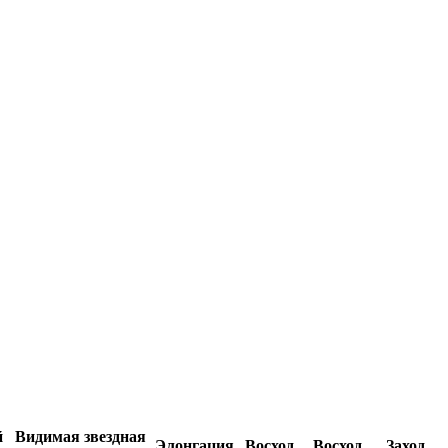
й
Видимая звездная
Элонгация
Восход
Восход
Заход