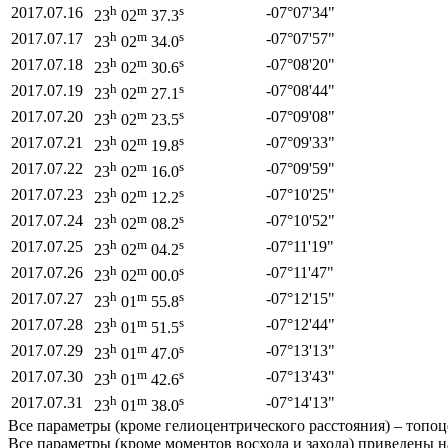
h
m
s
2017.07.16
-07°
07'
34"
23
02
37.3
h
m
s
2017.07.17
-07°
07'
57"
23
02
34.0
h
m
s
2017.07.18
-07°
08'
20"
23
02
30.6
h
m
s
2017.07.19
-07°
08'
44"
23
02
27.1
h
m
s
2017.07.20
-07°
09'
08"
23
02
23.5
h
m
s
2017.07.21
-07°
09'
33"
23
02
19.8
h
m
s
2017.07.22
-07°
09'
59"
23
02
16.0
h
m
s
2017.07.23
-07°
10'
25"
23
02
12.2
h
m
s
2017.07.24
-07°
10'
52"
23
02
08.2
h
m
s
2017.07.25
-07°
11'
19"
23
02
04.2
h
m
s
2017.07.26
-07°
11'
47"
23
02
00.0
h
m
s
2017.07.27
-07°
12'
15"
23
01
55.8
h
m
s
2017.07.28
-07°
12'
44"
23
01
51.5
h
m
s
2017.07.29
-07°
13'
13"
23
01
47.0
h
m
s
2017.07.30
-07°
13'
43"
23
01
42.6
h
m
s
2017.07.31
-07°
14'
13"
23
01
38.0
Все параметры (кроме гелиоцентрического расстояния) – топоц
Все параметры (кроме моментов восхода и захода) приведены 