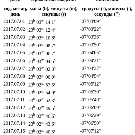
год, месяц,
часы (h), минуты (m),
градусы (°), минуты ('),
день
секунды (s)
секунды (")
h
m
s
2017.07.01
-07°
03'
09"
23
03
14.1
h
m
s
2017.07.02
-07°
03'
22"
23
03
12.4
h
m
s
2017.07.03
-07°
03'
36"
23
03
10.6
h
m
s
2017.07.04
-07°
03'
50"
23
03
08.7
h
m
s
2017.07.05
-07°
04'
05"
23
03
06.7
h
m
s
2017.07.06
-07°
04'
21"
23
03
04.5
h
m
s
2017.07.07
-07°
04'
37"
23
03
02.3
h
m
s
2017.07.08
-07°
04'
54"
23
03
00.0
h
m
s
2017.07.09
-07°
05'
12"
23
02
57.5
h
m
s
2017.07.10
-07°
05'
30"
23
02
54.9
h
m
s
2017.07.11
-07°
05'
49"
23
02
52.3
h
m
s
2017.07.12
-07°
06'
09"
23
02
49.5
h
m
s
2017.07.13
-07°
06'
29"
23
02
46.6
h
m
s
2017.07.14
-07°
06'
50"
23
02
43.6
h
m
s
2017.07.15
-07°
07'
12"
23
02
40.5