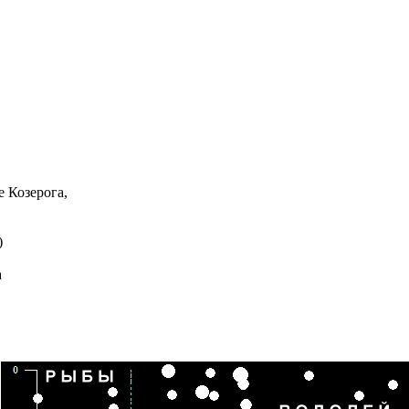
е Козерога,
)
а