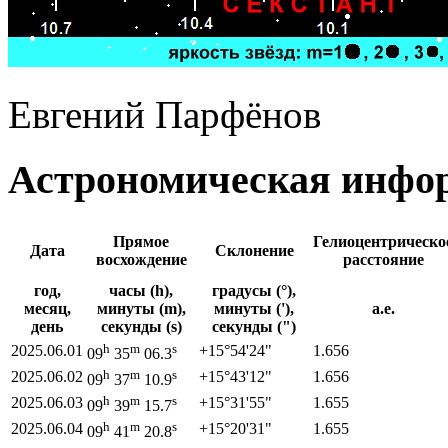
Евгений Парфёнов
Астрономическая инфор
Прямое
Гелиоцентрическо
Дата
Склонение
восхождение
расстояние
год,
часы (h),
градусы (°),
месяц,
минуты (m),
минуты ('),
а.е.
день
секунды (s)
секунды (")
h
m
s
2025.06.01
+15°
54'
24"
1.656
09
35
06.3
h
m
s
2025.06.02
+15°
43'
12"
1.656
09
37
10.9
h
m
s
2025.06.03
+15°
31'
55"
1.655
09
39
15.7
h
m
s
2025.06.04
+15°
20'
31"
1.655
09
41
20.8