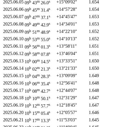
h
m
s
2025.06.05
+15°
09'
02"
1.654
09
43
26.0
h
m
s
2025.06.06
+14°
57'
28"
1.654
09
45
31.4
h
m
s
2025.06.07
+14°
45'
47"
1.653
09
47
37.1
h
m
s
2025.06.08
+14°
34'
01"
1.653
09
49
42.9
h
m
s
2025.06.09
+14°
22'
10"
1.652
09
51
48.9
h
m
s
2025.06.10
+14°
10'
13"
1.652
09
53
55.0
h
m
s
2025.06.11
+13°
58'
11"
1.651
09
56
01.3
h
m
s
2025.06.12
+13°
46'
04"
1.651
09
58
07.8
h
m
s
2025.06.13
+13°
33'
51"
1.650
10
00
14.5
h
m
s
2025.06.14
+13°
21'
33"
1.650
10
02
21.3
h
m
s
2025.06.15
+13°
09'
09"
1.649
10
04
28.3
h
m
s
2025.06.16
+12°
56'
41"
1.648
10
06
35.4
h
m
s
2025.06.17
+12°
44'
07"
1.648
10
08
42.7
h
m
s
2025.06.18
+12°
31'
29"
1.647
10
10
50.1
h
m
s
2025.06.19
+12°
18'
45"
1.647
10
12
57.7
h
m
s
2025.06.20
+12°
05'
57"
1.646
10
15
05.4
h
m
s
2025.06.21
+11°
53'
03"
1.645
10
17
13.3
h
m
s