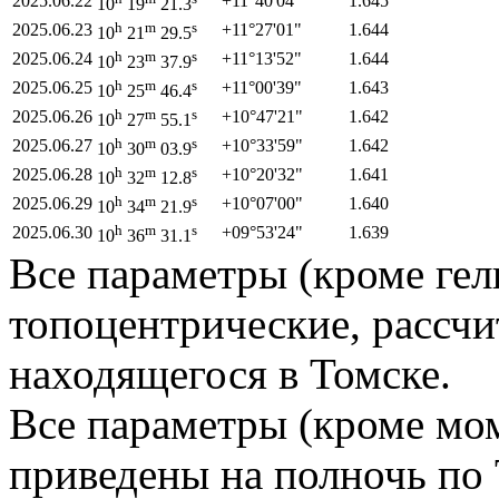
2025.06.22
+11°
40'
04"
1.645
10
19
21.3
h
m
s
2025.06.23
+11°
27'
01"
1.644
10
21
29.5
h
m
s
2025.06.24
+11°
13'
52"
1.644
10
23
37.9
h
m
s
2025.06.25
+11°
00'
39"
1.643
10
25
46.4
h
m
s
2025.06.26
+10°
47'
21"
1.642
10
27
55.1
h
m
s
2025.06.27
+10°
33'
59"
1.642
10
30
03.9
h
m
s
2025.06.28
+10°
20'
32"
1.641
10
32
12.8
h
m
s
2025.06.29
+10°
07'
00"
1.640
10
34
21.9
h
m
s
2025.06.30
+09°
53'
24"
1.639
10
36
31.1
Все параметры (кроме гел
топоцентрические, рассчи
находящегося в Томске.
Все параметры (кроме мом
приведены на полночь по