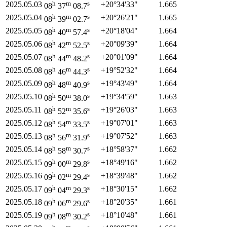
h
m
s
2025.05.03
+20°
34'
33"
1.665
08
37
08.7
h
m
s
2025.05.04
+20°
26'
21"
1.665
08
39
02.7
h
m
s
2025.05.05
+20°
18'
04"
1.664
08
40
57.4
h
m
s
2025.05.06
+20°
09'
39"
1.664
08
42
52.5
h
m
s
2025.05.07
+20°
01'
09"
1.664
08
44
48.2
h
m
s
2025.05.08
+19°
52'
32"
1.664
08
46
44.3
h
m
s
2025.05.09
+19°
43'
49"
1.664
08
48
40.9
h
m
s
2025.05.10
+19°
34'
59"
1.663
08
50
38.0
h
m
s
2025.05.11
+19°
26'
03"
1.663
08
52
35.6
h
m
s
2025.05.12
+19°
07'
01"
1.663
08
54
33.5
h
m
s
2025.05.13
+19°
07'
52"
1.663
08
56
31.9
h
m
s
2025.05.14
+18°
58'
37"
1.662
08
58
30.7
h
m
s
2025.05.15
+18°
49'
16"
1.662
09
00
29.8
h
m
s
2025.05.16
+18°
39'
48"
1.662
09
02
29.4
h
m
s
2025.05.17
+18°
30'
15"
1.662
09
04
29.3
h
m
s
2025.05.18
+18°
20'
35"
1.661
09
06
29.6
h
m
s
2025.05.19
+18°
10'
48"
1.661
09
08
30.2
h
m
s