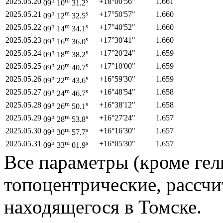
2025.05.20
+18°
00'
56"
1.661
09
10
31.2
h
m
s
2025.05.21
+17°
50'
57"
1.660
09
12
32.5
h
m
s
2025.05.22
+17°
40'
52"
1.660
09
14
34.1
h
m
s
2025.05.23
+17°
30'
41"
1.660
09
16
36.0
h
m
s
2025.05.24
+17°
20'
24"
1.659
09
18
38.2
h
m
s
2025.05.25
+17°
10'
00"
1.659
09
20
40.7
h
m
s
2025.05.26
+16°
59'
30"
1.659
09
22
43.6
h
m
s
2025.05.27
+16°
48'
54"
1.658
09
24
46.7
h
m
s
2025.05.28
+16°
38'
12"
1.658
09
26
50.1
h
m
s
2025.05.29
+16°
27'
24"
1.657
09
28
53.8
h
m
s
2025.05.30
+16°
16'
30"
1.657
09
30
57.7
h
m
s
2025.05.31
+16°
05'
30"
1.657
09
33
01.9
Все параметры (кроме гел
топоцентрические, рассчи
находящегося в Томске.