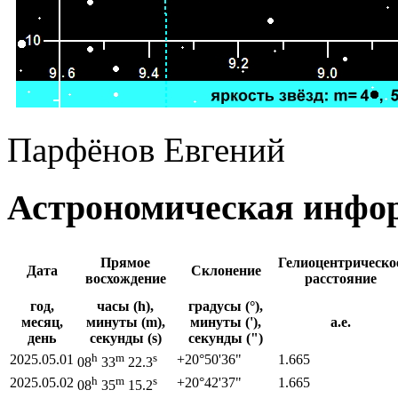
Парфёнов Евгений
Астрономическая инфор
Прямое
Гелиоцентрическо
Дата
Склонение
восхождение
расстояние
год,
часы (h),
градусы (°),
месяц,
минуты (m),
минуты ('),
а.е.
день
секунды (s)
секунды (")
h
m
s
2025.05.01
+20°
50'
36"
1.665
08
33
22.3
h
m
s
2025.05.02
+20°
42'
37"
1.665
08
35
15.2