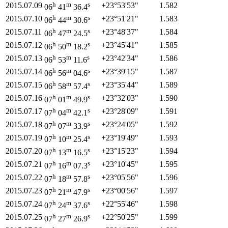
h
m
s
2015.07.09
+23°
53'
53"
1.582
06
41
36.4
h
m
s
2015.07.10
+23°
51'
21"
1.583
06
44
30.6
h
m
s
2015.07.11
+23°
48'
37"
1.584
06
47
24.5
h
m
s
2015.07.12
+23°
45'
41"
1.585
06
50
18.2
h
m
s
2015.07.13
+23°
42'
34"
1.586
06
53
11.6
h
m
s
2015.07.14
+23°
39'
15"
1.587
06
56
04.6
h
m
s
2015.07.15
+23°
35'
44"
1.589
06
58
57.4
h
m
s
2015.07.16
+23°
32'
03"
1.590
07
01
49.9
h
m
s
2015.07.17
+23°
28'
09"
1.591
07
04
42.1
h
m
s
2015.07.18
+23°
24'
05"
1.592
07
07
33.9
h
m
s
2015.07.19
+23°
19'
49"
1.593
07
10
25.4
h
m
s
2015.07.20
+23°
15'
23"
1.594
07
13
16.5
h
m
s
2015.07.21
+23°
10'
45"
1.595
07
16
07.3
h
m
s
2015.07.22
+23°
05'
56"
1.596
07
18
57.8
h
m
s
2015.07.23
+23°
00'
56"
1.597
07
21
47.9
h
m
s
2015.07.24
+22°
55'
46"
1.598
07
24
37.6
h
m
s
2015.07.25
+22°
50'
25"
1.599
07
27
26.9