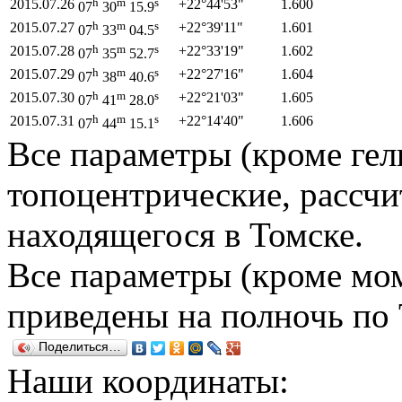
h
m
s
2015.07.26
+22°
44'
53"
1.600
07
30
15.9
h
m
s
2015.07.27
+22°
39'
11"
1.601
07
33
04.5
h
m
s
2015.07.28
+22°
33'
19"
1.602
07
35
52.7
h
m
s
2015.07.29
+22°
27'
16"
1.604
07
38
40.6
h
m
s
2015.07.30
+22°
21'
03"
1.605
07
41
28.0
h
m
s
2015.07.31
+22°
14'
40"
1.606
07
44
15.1
Все параметры (кроме гел
топоцентрические, рассчи
находящегося в Томске.
Все параметры (кроме мом
приведены на полночь по
Поделиться…
Наши координаты: