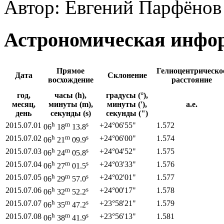
Автор: Евгений Парфёнов
Астрономическая инфор
Прямое
Гелиоцентрическо
Дата
Склонение
восхождение
расстояние
год,
часы (h),
градусы (°),
месяц,
минуты (m),
минуты ('),
а.е.
день
секунды (s)
секунды (")
h
m
s
2015.07.01
+24°
06'
55"
1.572
06
18
13.8
h
m
s
2015.07.02
+24°
06'
00"
1.574
06
21
09.9
h
m
s
2015.07.03
+24°
04'
52"
1.575
06
24
05.8
h
m
s
2015.07.04
+24°
03'
33"
1.576
06
27
01.5
h
m
s
2015.07.05
+24°
02'
01"
1.577
06
29
57.0
h
m
s
2015.07.06
+24°
00'
17"
1.578
06
32
52.2
h
m
s
2015.07.07
+23°
58'
21"
1.579
06
35
47.2
h
m
s
2015.07.08
+23°
56'
13"
1.581
06
38
41.9